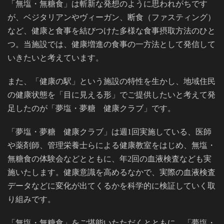
「無塩・無糖食」は斬新な発想のように思われがちです
が、ベジタリアンやヴィーガン、断食（ファスティング）
など、健康と食事を結びつけた多様な食事摂取方法のひと
つ。当施設では、健康増進の食事の一方法として発信して
いきたいと考えています。
また、「健康の駅」という施設の特性を生かし、地域住民
の健康状態を「目に見える形」でご提供したいと考えて発
足したのが「夢塩・夢糖 健康クラブ」です。
「夢塩・夢糖 健康クラブ」は週1回実施している、医師
や薬剤師、管理栄養士らによる健康教室をはじめ、無塩・
無糖食の体験会などとともに、年2回の血液検査なども実
施いたします。健康意識を高めるなかで、実際の血液検査
データなどに変化が出てくるかを科学的に検証していく取
り組みです。
「無塩・無糖食」をご堪能いたただくとともに、「夢塩・