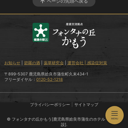
ページの先頭へ戻る
お知らせ
|
碧羅の酒
|
薬草研究会
|
運営会社 |
感染症対策
〒899-5307 鹿児島県姶良市蒲生町久末434-1
フリーダイヤル：
0120-52-1218
プライバシーポリシー
サイトマップ
© フォンタナの丘かもう[鹿児島県姶良市蒲生のホテル・温泉施
設].