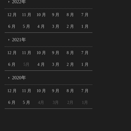
2022年
12 月
11 月
10 月
9 月
8 月
7 月
6 月
5 月
4 月
3 月
2 月
1 月
2021年
12 月
11 月
10 月
9 月
8 月
7 月
6 月
5月
4 月
3 月
2 月
1 月
2020年
12 月
11 月
10 月
9 月
8 月
7 月
6 月
5 月
4月
3月
2月
1月