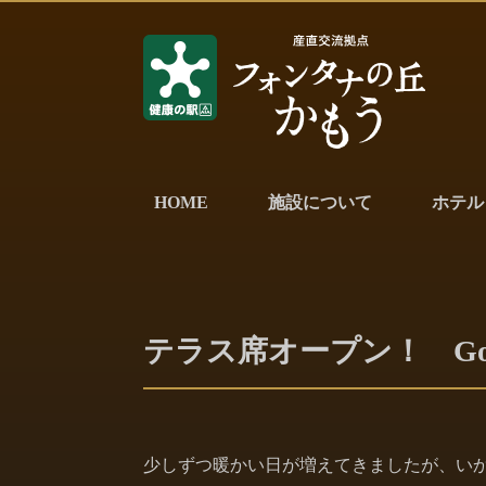
HOME
施設について
ホテル
テラス席オープン！ Go 
少しずつ暖かい日が増えてきましたが、い