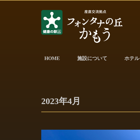
HOME
施設について
ホテル
2023年4月