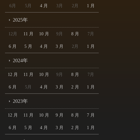
6月
5月
4 月
3月
2月
1 月
2025年
12月
11 月
10 月
9月
8 月
7月
6 月
5 月
4 月
3 月
2月
1 月
2024年
12 月
11 月
10 月
9月
8 月
7月
6 月
5月
4 月
3 月
2 月
1 月
2023年
12 月
11 月
10 月
9 月
8 月
7 月
6 月
5 月
4 月
3 月
2 月
1 月