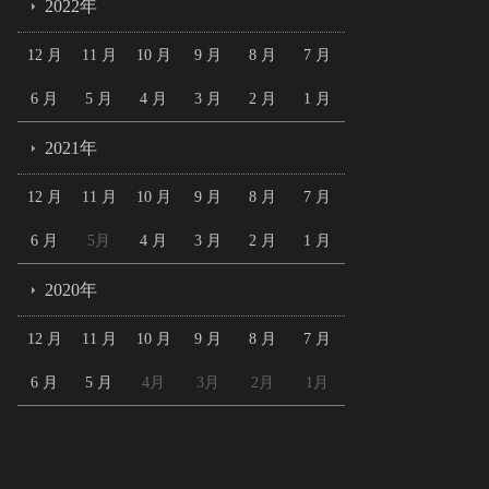
2022年
12 月
11 月
10 月
9 月
8 月
7 月
6 月
5 月
4 月
3 月
2 月
1 月
2021年
12 月
11 月
10 月
9 月
8 月
7 月
6 月
5月
4 月
3 月
2 月
1 月
2020年
12 月
11 月
10 月
9 月
8 月
7 月
6 月
5 月
4月
3月
2月
1月