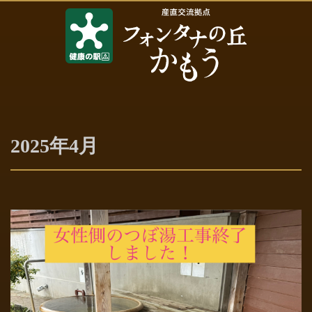
2025年4月