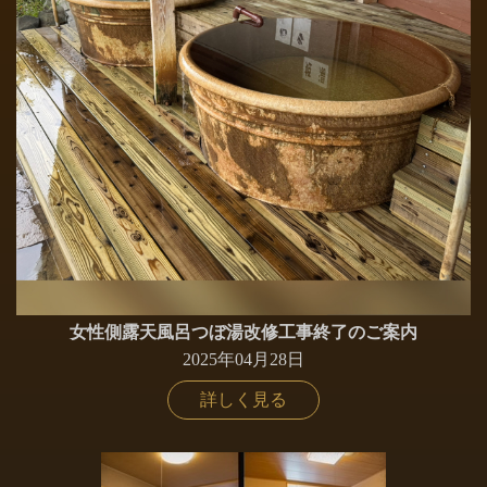
女性側露天風呂つぼ湯改修工事終了のご案内
2025年04月28日
詳しく見る