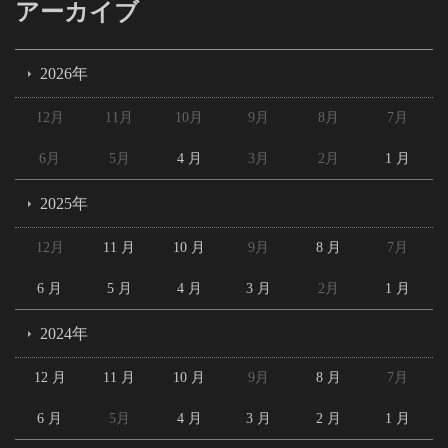
アーカイブ
2026年
12月
11月
10月
9月
8月
7月
6月
5月
4 月
3月
2月
1 月
2025年
12月
11 月
10 月
9月
8 月
7月
6 月
5 月
4 月
3 月
2月
1 月
2024年
12 月
11 月
10 月
9月
8 月
7月
6 月
5月
4 月
3 月
2 月
1 月