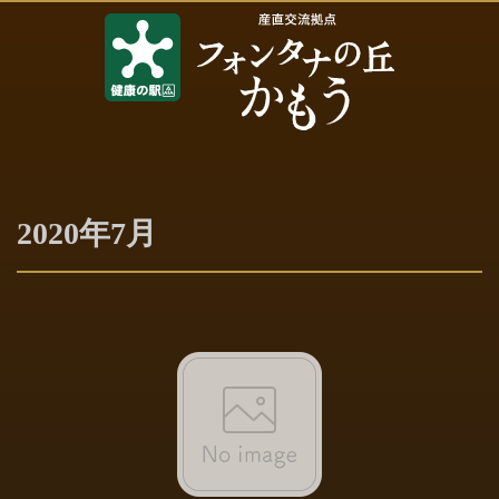
2020年7月