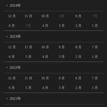
2024年
12 月
11 月
10 月
9月
8 月
7月
6 月
5月
4 月
3 月
2 月
1 月
2023年
12 月
11 月
10 月
9 月
8 月
7 月
6 月
5 月
4 月
3 月
2 月
1 月
2022年
12 月
11 月
10 月
9 月
8 月
7 月
6 月
5 月
4 月
3 月
2 月
1 月
2021年