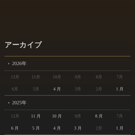
アーカイブ
2026年
12月
11月
10月
9月
8月
7月
6月
5月
4 月
3月
2月
1 月
2025年
12月
11 月
10 月
9月
8 月
7月
6 月
5 月
4 月
3 月
2月
1 月