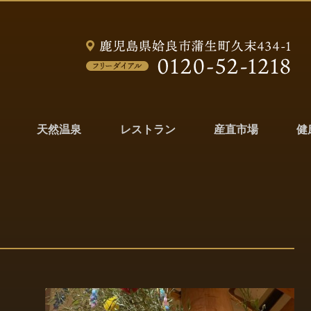
天然温泉
レストラン
産直市場
健