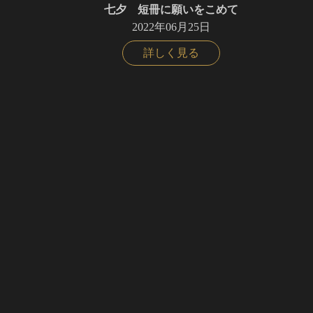
七夕 短冊に願いをこめて
2022年06月25日
詳しく見る