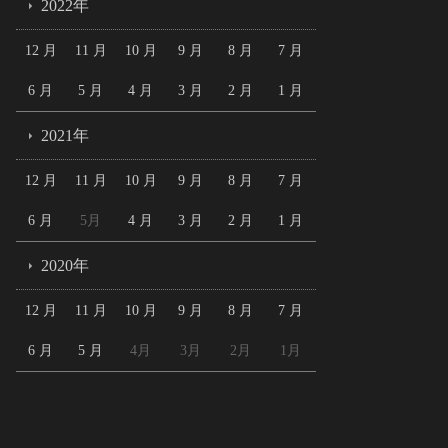
2022年
12 月
11 月
10 月
9 月
8 月
7 月
6 月
5 月
4 月
3 月
2 月
1 月
2021年
12 月
11 月
10 月
9 月
8 月
7 月
6 月
5月
4 月
3 月
2 月
1 月
2020年
12 月
11 月
10 月
9 月
8 月
7 月
6 月
5 月
4月
3月
2月
1月