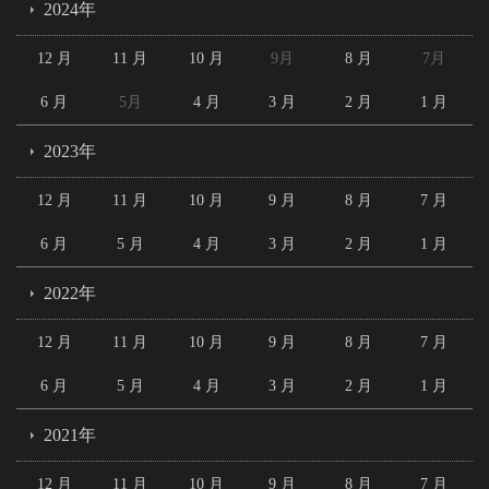
2024年
12 月
11 月
10 月
9月
8 月
7月
6 月
5月
4 月
3 月
2 月
1 月
2023年
12 月
11 月
10 月
9 月
8 月
7 月
6 月
5 月
4 月
3 月
2 月
1 月
2022年
12 月
11 月
10 月
9 月
8 月
7 月
6 月
5 月
4 月
3 月
2 月
1 月
2021年
12 月
11 月
10 月
9 月
8 月
7 月