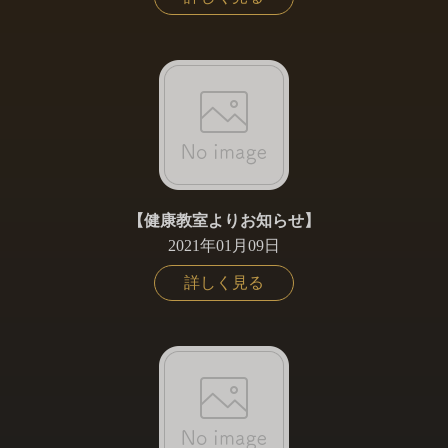
【健康教室よりお知らせ】
2021年01月09日
詳しく見る