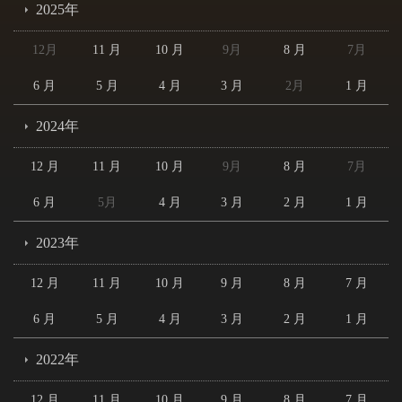
2025年
12月
11 月
10 月
9月
8 月
7月
6 月
5 月
4 月
3 月
2月
1 月
2024年
12 月
11 月
10 月
9月
8 月
7月
6 月
5月
4 月
3 月
2 月
1 月
2023年
12 月
11 月
10 月
9 月
8 月
7 月
6 月
5 月
4 月
3 月
2 月
1 月
2022年
12 月
11 月
10 月
9 月
8 月
7 月