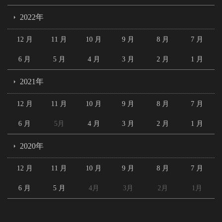
2022年
12 月
11 月
10 月
9 月
8 月
7 月
6 月
5 月
4 月
3 月
2 月
1 月
2021年
12 月
11 月
10 月
9 月
8 月
7 月
6 月
5月
4 月
3 月
2 月
1 月
2020年
12 月
11 月
10 月
9 月
8 月
7 月
6 月
5 月
4月
3月
2月
1月