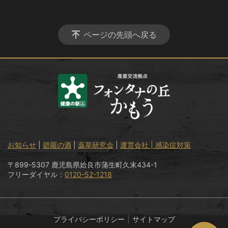
ページの先頭へ戻る
お知らせ
|
碧羅の酒
|
薬草研究会
|
運営会社 |
感染症対策
〒899-5307 鹿児島県姶良市蒲生町久末434-1
フリーダイヤル：
0120-52-1218
プライバシーポリシー
サイトマップ