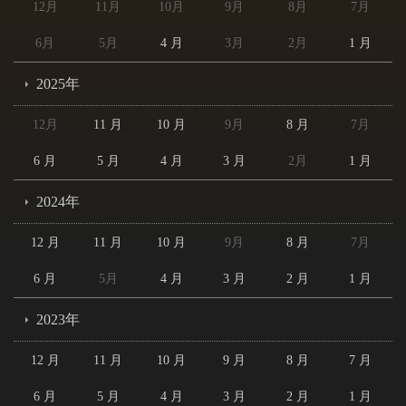
12月
11月
10月
9月
8月
7月
6月
5月
4 月
3月
2月
1 月
2025年
12月
11 月
10 月
9月
8 月
7月
6 月
5 月
4 月
3 月
2月
1 月
2024年
12 月
11 月
10 月
9月
8 月
7月
6 月
5月
4 月
3 月
2 月
1 月
2023年
12 月
11 月
10 月
9 月
8 月
7 月
6 月
5 月
4 月
3 月
2 月
1 月