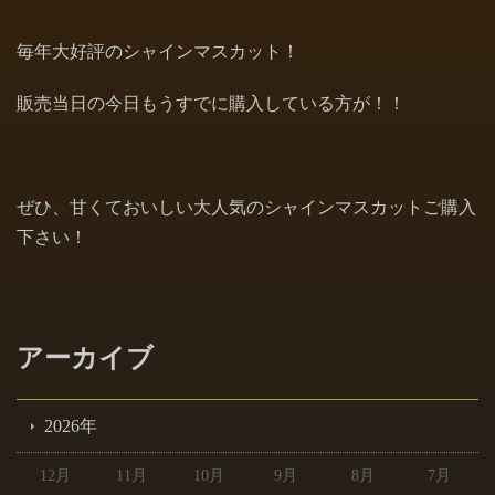
毎年大好評のシャインマスカット！
販売当日の今日もうすでに購入している方が！！
ぜひ、甘くておいしい大人気のシャインマスカットご購入
下さい！
アーカイブ
2026年
12月
11月
10月
9月
8月
7月