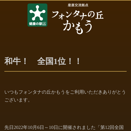
和牛！ 全国1位！！
いつもフォンタナの丘かもうをご利用いただきありがとう
ございます。
先日2022年10月6日～10日に開催されました「第12回全国