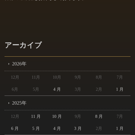
アーカイブ
2026年
12月
11月
10月
9月
8月
7月
6月
5月
4 月
3月
2月
1 月
2025年
12月
11 月
10 月
9月
8 月
7月
6 月
5 月
4 月
3 月
2月
1 月