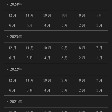
2024年
12 月
11 月
10 月
9月
8 月
7月
6 月
5月
4 月
3 月
2 月
1 月
2023年
12 月
11 月
10 月
9 月
8 月
7 月
6 月
5 月
4 月
3 月
2 月
1 月
2022年
12 月
11 月
10 月
9 月
8 月
7 月
6 月
5 月
4 月
3 月
2 月
1 月
2021年