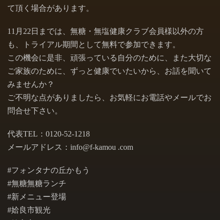
て頂く場合があります。
11月22日までは、無糖・無塩健康クラブ会員様以外の方
も、トライアル期間として無料で参加できます。
この機会に是非、頑張っている自分のために、また大切な
ご家族のために、ずっと健康でいたいから、お話を聞いて
みませんか？
ご不明な点がありましたら、お気軽にお電話やメールでお
問合せ下さい。
代表TEL：0120-52-1218
メールアドレス：info@f-kamou .com
#フォンタナの丘かもう
#無糖無糖ランチ
#新メニュー登場
#姶良市観光