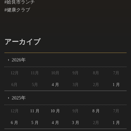
#姶良市ランチ
#健康クラブ
アーカイブ
2026年
12月
11月
10月
9月
8月
7月
6月
5月
4 月
3月
2月
1 月
2025年
12月
11 月
10 月
9月
8 月
7月
6 月
5 月
4 月
3 月
2月
1 月