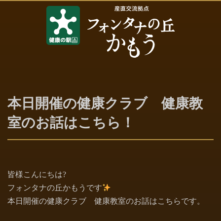
本日開催の健康クラブ 健康教
室のお話はこちら！
皆様こんにちは?
フォンタナの丘かもうです
本日開催の健康クラブ 健康教室のお話はこちらです。