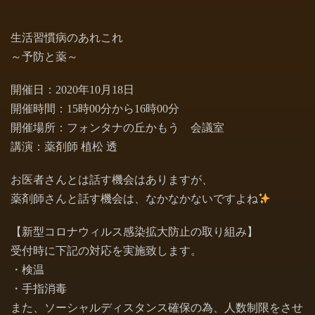
生活習慣病のあれこれ
～予防と薬～
開催日：2020年10月18日
開催時間：15時00分から16時00分
開催場所：フォンタナの丘かもう 会議室
講演：薬剤師 植松 透
お医者さんとは話す機会はありますが、
薬剤師さんと話す機会は、なかなかないですよね
【新型コロナウィルス感染拡大防止の取り組み】
受付時に下記の対応を実施致します。
・検温
・手指消毒
また、ソーシャルディスタンス確保の為、人数制限をさせ