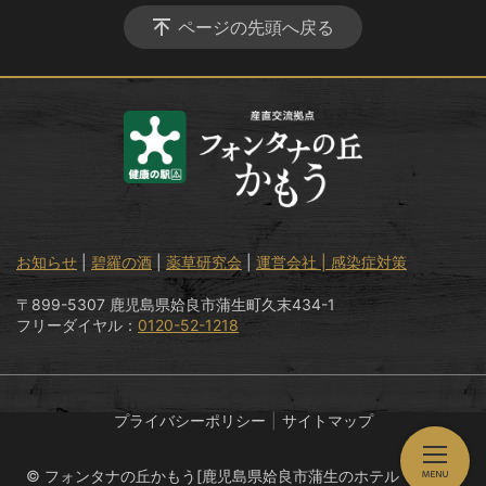
ページの先頭へ戻る
お知らせ
|
碧羅の酒
|
薬草研究会
|
運営会社 |
感染症対策
〒899-5307 鹿児島県姶良市蒲生町久末434-1
フリーダイヤル：
0120-52-1218
プライバシーポリシー
サイトマップ
© フォンタナの丘かもう[鹿児島県姶良市蒲生のホテル・温泉施