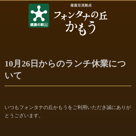
10月26日からのランチ休業につ
いて
いつもフォンタナの丘かもうをご利用いただき誠にありが
とうございます。