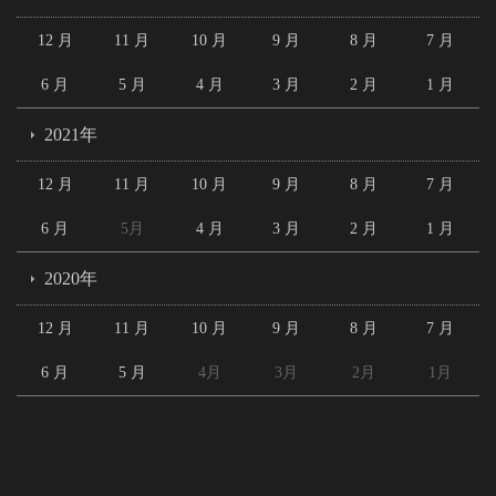
12 月
11 月
10 月
9 月
8 月
7 月
6 月
5 月
4 月
3 月
2 月
1 月
2021年
12 月
11 月
10 月
9 月
8 月
7 月
6 月
5月
4 月
3 月
2 月
1 月
2020年
12 月
11 月
10 月
9 月
8 月
7 月
6 月
5 月
4月
3月
2月
1月