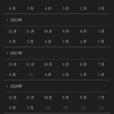
6 月
5 月
4 月
3 月
2 月
1 月
2022年
12 月
11 月
10 月
9 月
8 月
7 月
6 月
5 月
4 月
3 月
2 月
1 月
2021年
12 月
11 月
10 月
9 月
8 月
7 月
6 月
5月
4 月
3 月
2 月
1 月
2020年
12 月
11 月
10 月
9 月
8 月
7 月
6 月
5 月
4月
3月
2月
1月