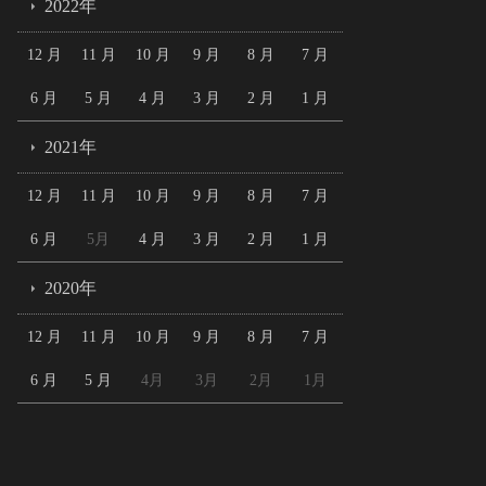
2022年
12 月
11 月
10 月
9 月
8 月
7 月
6 月
5 月
4 月
3 月
2 月
1 月
2021年
12 月
11 月
10 月
9 月
8 月
7 月
6 月
5月
4 月
3 月
2 月
1 月
2020年
12 月
11 月
10 月
9 月
8 月
7 月
6 月
5 月
4月
3月
2月
1月