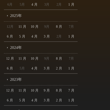
6月
5月
4 月
3月
2月
1 月
2025年
12月
11 月
10 月
9月
8 月
7月
6 月
5 月
4 月
3 月
2月
1 月
2024年
12 月
11 月
10 月
9月
8 月
7月
6 月
5月
4 月
3 月
2 月
1 月
2023年
12 月
11 月
10 月
9 月
8 月
7 月
6 月
5 月
4 月
3 月
2 月
1 月