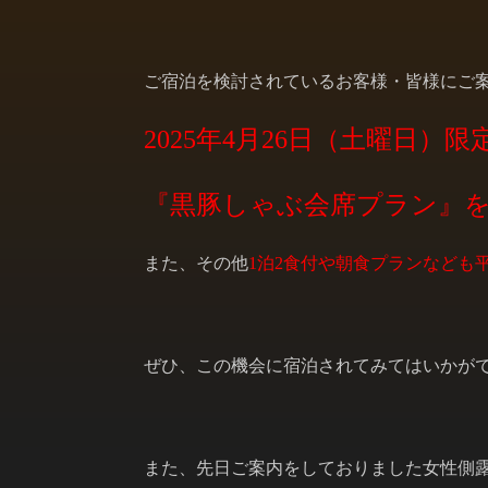
ご宿泊を検討されているお客様・皆様にご
2025年4月26日（土曜日）限
『黒豚しゃぶ会席プラン』
また、その他
1泊2食付や朝食プランなども
ぜひ、この機会に宿泊されてみてはいかが
また、先日ご案内をしておりました女性側