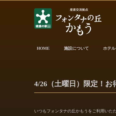
HOME
施設について
ホテル
4/26（土曜日）限定！
いつもフォンタナの丘かもうをご利用いた