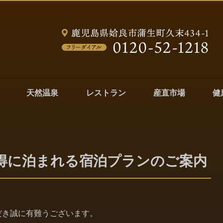
天然温泉
レストラン
産直市場
健
お得に泊まれる宿泊プランのご案内
だき誠に有難うございます。