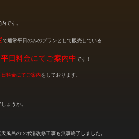
案内です。
定
で通常平日のみのプランとして販売している
を平日料金にてご案内中
です！
平日料金にてご案内
をしております。
でしょうか。
露天風呂のツボ湯改修工事も無事終了しました。