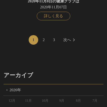
2020年11月8日の健康クラブは
2020年11月07日
詳しく見る
1
2
3
次へ
アーカイブ
2026年
12月
11月
10月
9月
8月
7月