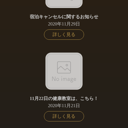
宿泊キャンセルに関するお知らせ
2020年11月29日
詳しく見る
11月22日の健康教室は、こちら！
2020年11月21日
詳しく見る