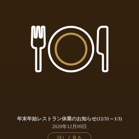
年末年始レストラン休業のお知らせ(12/31～1/3)
2020年12月09日
詳しく見る