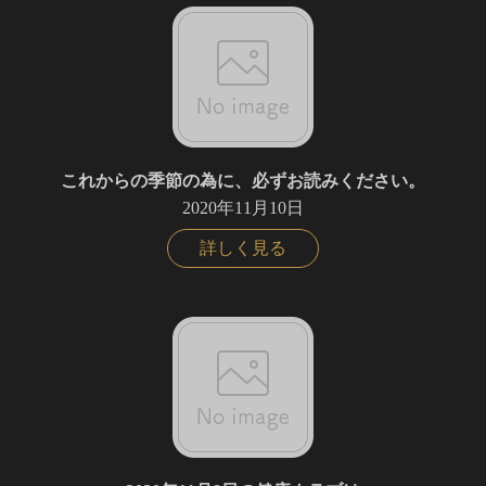
これからの季節の為に、必ずお読みください。
2020年11月10日
詳しく見る