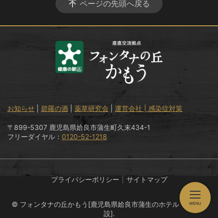
ページの先頭へ戻る
お知らせ
|
碧羅の酒
|
薬草研究会
|
運営会社 |
感染症対策
〒899-5307 鹿児島県姶良市蒲生町久末434-1
フリーダイヤル：
0120-52-1218
プライバシーポリシー
サイトマップ
© フォンタナの丘かもう[鹿児島県姶良市蒲生のホテル・温泉施
設].